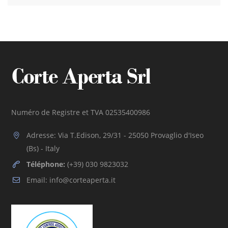
Numéro de Registre et TVA 02535400986
Adresse: Via T.Edison, 29/31 - 25050 Provaglio d'Iseo
(Bs) - Italy
Téléphone:
(+39) 030 9823032
Email: info@corteaperta.it